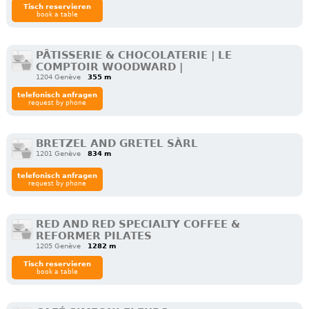
Tisch reservieren
book a table
PÂTISSERIE & CHOCOLATERIE | LE
COMPTOIR WOODWARD |
1204 Genève
355 m
telefonisch anfragen
request by phone
BRETZEL AND GRETEL SÀRL
1201 Genève
834 m
telefonisch anfragen
request by phone
RED AND RED SPECIALTY COFFEE &
REFORMER PILATES
1205 Genève
1282 m
Tisch reservieren
book a table