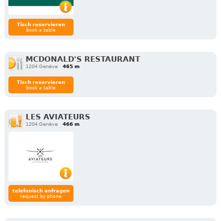
Tisch reservieren
book a table
MCDONALD'S RESTAURANT
1204 Genève
465 m
Tisch reservieren
book a table
LES AVIATEURS
1204 Genève
466 m
telefonisch anfragen
request by phone