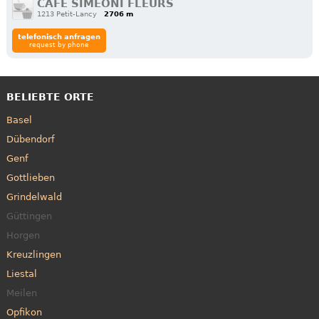
CAFÉ SIMEONI FLEURS
1213 Petit-Lancy
2706 m
telefonisch anfragen
request by phone
BELIEBTE ORTE
Basel
Dübendorf
Genf
Gottlieben
Grindelwald
Güttingen
Horgen
Kreuzlingen
Liestal
Meilen
Opfikon