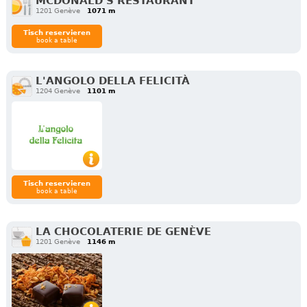
MCDONALD'S RESTAURANT
1201 Genève
1071 m
Tisch reservieren
book a table
L'ANGOLO DELLA FELICITÀ
1204 Genève
1101 m
Tisch reservieren
book a table
LA CHOCOLATERIE DE GENÈVE
1201 Genève
1146 m