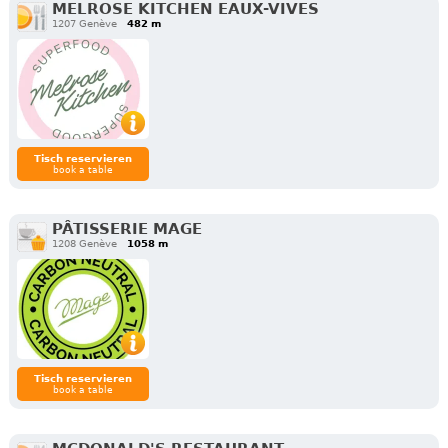
MELROSE KITCHEN EAUX-VIVES
1207 Genève
482 m
Tisch reservieren
book a table
PÂTISSERIE MAGE
1208 Genève
1058 m
Tisch reservieren
book a table