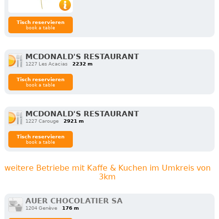
Tisch reservieren
book a table
MCDONALD'S RESTAURANT
1227 Les Acacias
2232 m
Tisch reservieren
book a table
MCDONALD'S RESTAURANT
1227 Carouge
2921 m
Tisch reservieren
book a table
weitere Betriebe mit Kaffe & Kuchen im Umkreis von
3km
AUER CHOCOLATIER SA
1204 Genève
176 m