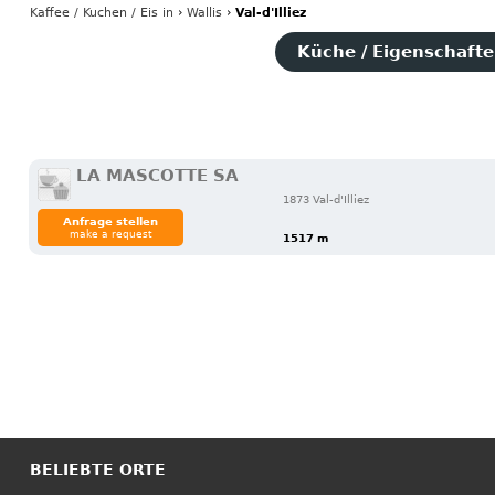
Kaffee / Kuchen / Eis
in
›
Wallis
›
Val-d'Illiez
Küche / Eigenschaften
LA MASCOTTE SA
1873 Val-d'Illiez
Anfrage stellen
make a request
1517 m
BELIEBTE ORTE