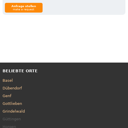
Anfrage stellen
make a request
BELIEBTE ORTE
Basel
Dübendorf
Genf
Gottlieben
Grindelwald
Güttingen
Horgen