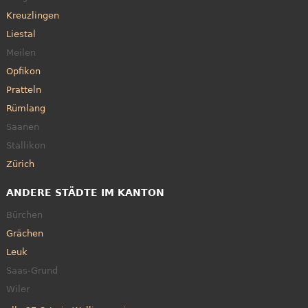
Kreuzlingen
Liestal
Meilen
Opfikon
Pratteln
Rümlang
Saanen
Stallikon
Zürich
ANDERE STÄDTE IM KANTON
Bürchen
Grächen
Leuk
Saas-Grund
Wiler