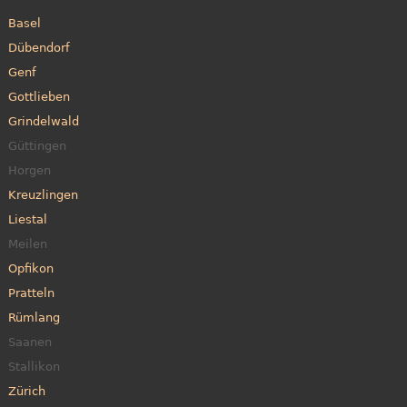
Basel
Dübendorf
Genf
Gottlieben
Grindelwald
Güttingen
Horgen
Kreuzlingen
Liestal
Meilen
Opfikon
Pratteln
Rümlang
Saanen
Stallikon
Zürich