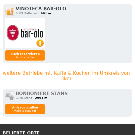
VINOTECA BAR-OLO
6383 Dallenwil
641 m
Tisch reservieren
book a table
weitere Betriebe mit Kaffe & Kuchen im Umkreis von
3km
BONBONIERE STANS
6370 Stans
2991 m
Anfrage stellen
make a request
BELIEBTE ORTE