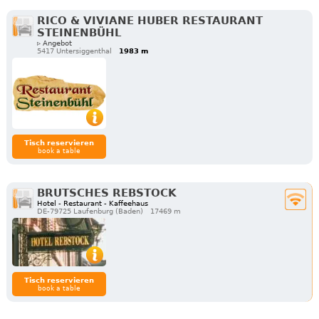
RICO & VIVIANE HUBER RESTAURANT
STEINENBÜHL
▹ Angebot
5417 Untersiggenthal
1983 m
Tisch reservieren
book a table
BRUTSCHES REBSTOCK
Hotel - Restaurant - Kaffeehaus
DE-79725 Laufenburg (Baden)
17469 m
Tisch reservieren
book a table