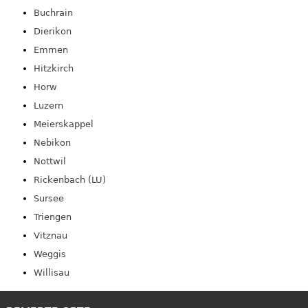
Buchrain
Dierikon
Emmen
Hitzkirch
Horw
Luzern
Meierskappel
Nebikon
Nottwil
Rickenbach (LU)
Sursee
Triengen
Vitznau
Weggis
Willisau