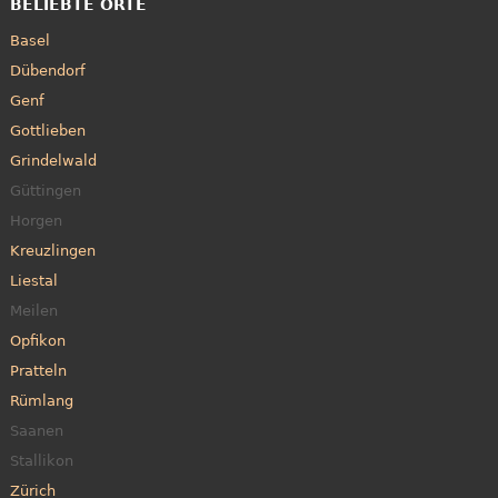
BELIEBTE ORTE
Basel
Dübendorf
Genf
Gottlieben
Grindelwald
Güttingen
Horgen
Kreuzlingen
Liestal
Meilen
Opfikon
Pratteln
Rümlang
Saanen
Stallikon
Zürich