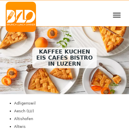
≡
KAFFEE KUCHEN
EIS CAFÉS BISTRO
IN LUZERN
Adligenswil
Aesch (LU)
Altishofen
Altwis