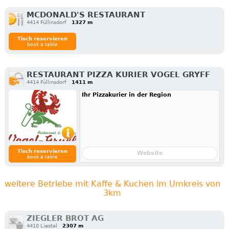
MCDONALD'S RESTAURANT
4414 Füllinsdorf
1327 m
Tisch reservieren
book a table
RESTAURANT PIZZA KURIER VOGEL GRYFF
4414 Füllinsdorf
1411 m
Ihr Pizzakurier in der Region
Tisch reservieren
Website
book a table
weitere Betriebe mit Kaffe & Kuchen im Umkreis von
3km
ZIEGLER BROT AG
4410 Liestal
2307 m