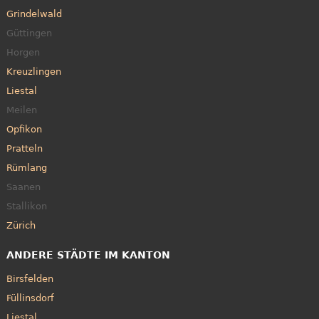
Grindelwald
Güttingen
Horgen
Kreuzlingen
Liestal
Meilen
Opfikon
Pratteln
Rümlang
Saanen
Stallikon
Zürich
ANDERE STÄDTE IM KANTON
Birsfelden
Füllinsdorf
Liestal