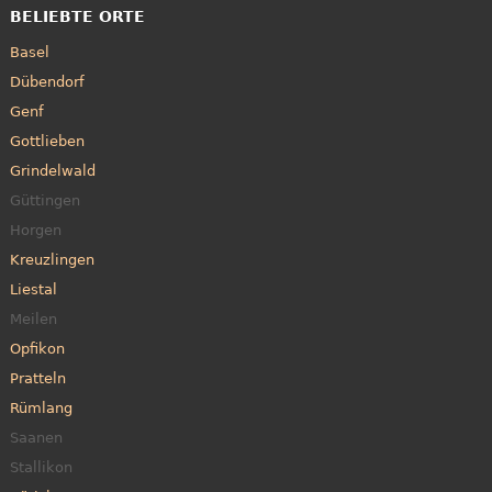
BELIEBTE ORTE
Basel
Dübendorf
Genf
Gottlieben
Grindelwald
Güttingen
Horgen
Kreuzlingen
Liestal
Meilen
Opfikon
Pratteln
Rümlang
Saanen
Stallikon