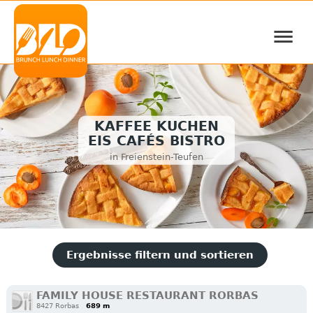
≡
KAFFEE KUCHEN
EIS CAFÉS BISTRO
in Freienstein-Teufen
Ergebnisse filtern und sortieren
FAMILY HOUSE RESTAURANT RORBAS
8427 Rorbas
689 m