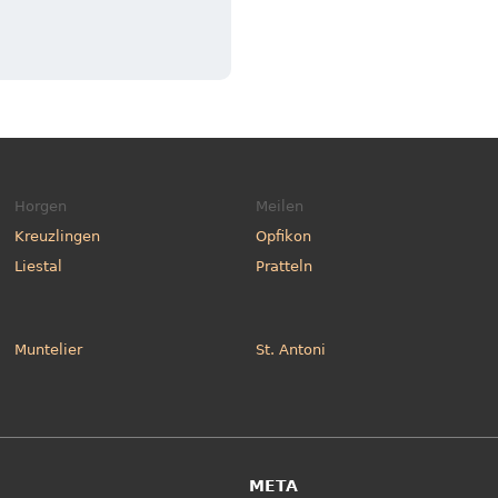
Horgen
Meilen
Kreuzlingen
Opfikon
Liestal
Pratteln
Muntelier
St. Antoni
META