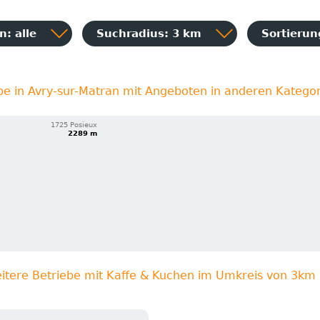
: alle
Suchradius: 3 km
Sortieru
be in Avry-sur-Matran mit Angeboten in anderen Katego
1725 Posieux
2289 m
itere Betriebe mit Kaffe & Kuchen im Umkreis von 3km