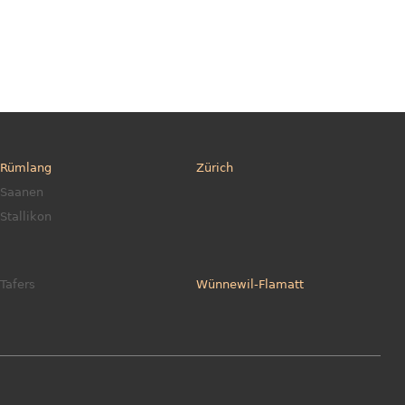
Rümlang
Zürich
Saanen
Stallikon
Tafers
Wünnewil-Flamatt