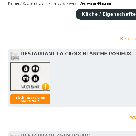
Kaffee / Kuchen / Eis
in
›
Freiburg
›
Avry
›
Avry-sur-Matran
Küche / Eigenschaften
Betrie
RESTAURANT LA CROIX BLANCHE POSIEUX
Tisch reservieren
book a table
we