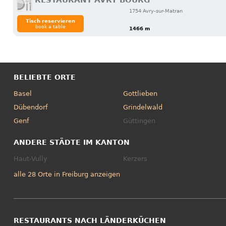
RESTAURANT AVRY BOURG
1754 Avry-sur-Matran
Tisch reservieren
book a table
1466 m
BELIEBTE ORTE
Basel
Gottlieben
Dübendorf
Grindelwald
Genf
Güttingen
ANDERE STÄDTE IM KANTON
Haut-Vully
Kerzers
alle 28 Orte in Freiburg anzeigen
RESTAURANTS NACH LÄNDERKÜCHEN