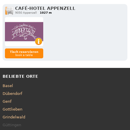
CAFÉ-HOTEL APPENZELL
9050 Appenzell
1027 m
Tisch reservieren
book a table
BELIEBTE ORTE
Basel
Dübendorf
Genf
Gottlieben
Grindelwald
Güttingen