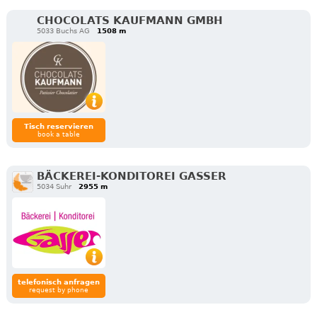
CHOCOLATS KAUFMANN GMBH
5033 Buchs AG
1508 m
Tisch reservieren
book a table
BÄCKEREI-KONDITOREI GASSER
5034 Suhr
2955 m
telefonisch anfragen
request by phone