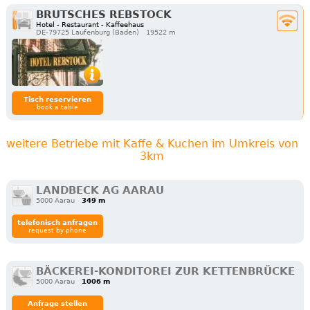
BRUTSCHES REBSTOCK
Hotel - Restaurant - Kaffeehaus
DE-79725 Laufenburg (Baden)
19522 m
Tisch reservieren
book a table
weitere Betriebe mit Kaffe & Kuchen im Umkreis von
3km
LANDBECK AG AARAU
5000 Aarau
349 m
telefonisch anfragen
request by phone
BÄCKEREI-KONDITOREI ZUR KETTENBRÜCKE
5000 Aarau
1006 m
Anfrage stellen